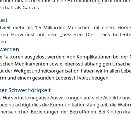
Darüber hinaus beeinflusst eine Hörminderung nicht nur de
lschaft als Ganzes.
eit
tweit mehr als 1,5 Milliarden Menschen mit einem Hörve
ren Hörverlust auf dem „besseren Ohr”. Dies bedeute
men.
 werden
ene Faktoren ausgelöst werden: Von Komplikationen bei de
xischen Medikamenten sowie lebensstilabhängigen Ursachen 
t der Weltgesundheitsorganisation haben wir in allen Leb
rm und einem gesunden Lebensstil vorzubeugen.
ter Schwerhörigkeit
 Hörverluste negative Auswirkungen auf viele Aspekte uns
nträchtigt dies die Kommunikationsfähigkeit, die Wahrne
menschlichen Beziehungen der Betroffenen. Bei Kindern k