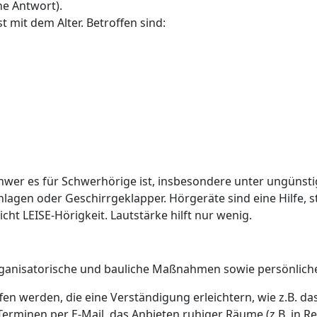
ne Antwort).
 mit dem Alter. Betroffen sind:
hwer es für Schwerhörige ist, insbesondere unter ungünst
gen oder Geschirrgeklapper. Hörgeräte sind eine Hilfe, ste
cht LEISE-Hörigkeit. Lautstärke hilft nur wenig.
rganisatorische und bauliche Maßnahmen sowie persönlich
en werden, die eine Verständigung erleichtern, wie z.B. da
erminen per E-Mail, das Anbieten ruhiger Räume (z.B. in Re