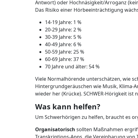
Antwort) oder Hochnäsigkeit/Arroganz (kei
Das Risiko einer Hörbeeinträchtigung wächst
14-19 Jahre: 1 %
20-29 Jahre: 2 %
30-39 Jahre: 5 %
40-49 Jahre: 6 %
50-59 Jahre: 25 %
60-69 Jahre: 37 %
70 Jahre und älter: 54 %
Viele Normalhörende unterschätzen, wie sc
Hintergrundgeräuschen wie Musik, Klima-Anla
wieder her (Krücke). SCHWER-Hörigkeit ist ni
Was kann helfen?
Um Schwerhörigen zu helfen, braucht es o
Organisatorisch
sollten Maßnahmen ergriff
Transkriptions-Apps, die Vereinbarung von T